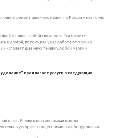
олняющего ремонт швейных машин по России – мы точно
ейной машины любой сложности. Вы можете
иса в другой, потому как у нас работают только
 и исправят швейную технику любой марки и
удование" предлагает услуги в следующих
ний опыт. Являясь поставщиками многих
ачительно ускоряет процесс ремонта оборудования.