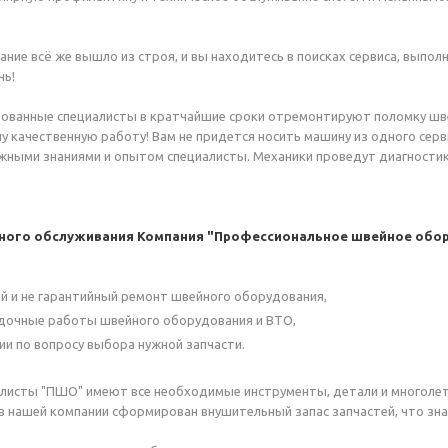
ание всё же вышло из строя, и вы находитесь в поисках сервиса, вып
чь!
ованные специалисты в кратчайшие сроки отремонтируют поломку шв
шу качественную работу! Вам не придется носить машину из одного серв
ыми знаниями и опытом специалисты. Механики проведут диагностику
сного обслуживания Компания "Профессиональное швейное обор
й и не гарантийный ремонт швейного оборудования,
дочные работы швейного оборудования и ВТО,
ии по вопросу выбора нужной запчасти.
листы "ПШО" имеют все необходимые инструменты, детали и многолет
в нашей компании сформирован внушительный запас запчастей, что зн