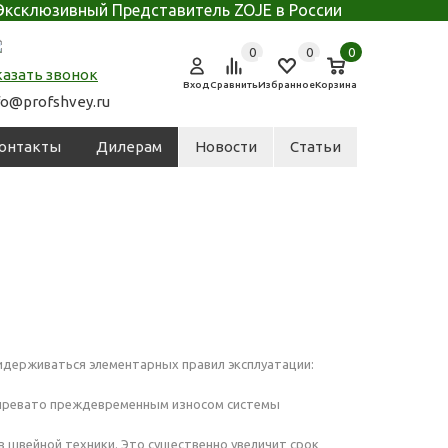
Эксклюзивный Представитель ZOJE в России
0
0
0
казать звонок
Вход
Сравнить
Избранное
Корзина
fo@profshvey.ru
онтакты
Дилерам
Новости
Статьи
идерживаться элементарных правил эксплуатации:
о чревато преждевременным износом системы
в швейной техники. Это существенно увеличит срок