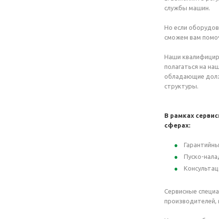
службы машин.
Но если оборудов
сможем вам помо
Наши квалифицир
полагаться на на
обладающие должн
структуры.
В рамках серви
сферах:
Гарантийны
Пуско-нала
Консультац
Сервисные специа
производителей, 