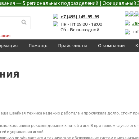
дования — 5 региональных подразделений | Официальный 
+7 (495) 145-95-99
За
Пн - Пт 09:00 - 18:00
Сб - Вс выходной
in
ания
ормация
Помощь
Прайс-листы
О компании
К
ния
ваша швейная техника надежно работала и прослужила долго, стоит пр
 использованием рекомендованных нитей и игл. В противном случае эт
ей и управления иглой.
улярную профилактику и техническое обслуживание систем и механизмо