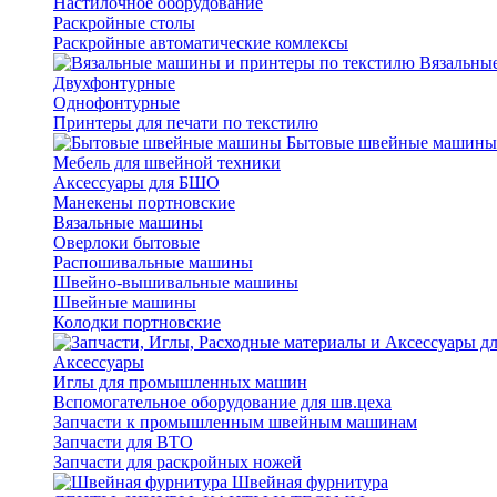
Настилочное оборудование
Раскройные столы
Раскройные автоматические комлексы
Вязальные
Двухфонтурные
Однофонтурные
Принтеры для печати по текстилю
Бытовые швейные машины
Мебель для швейной техники
Аксессуары для БШО
Манекены портновские
Вязальные машины
Оверлоки бытовые
Распошивальные машины
Швейно-вышивальные машины
Швейные машины
Колодки портновские
Аксессуары
Иглы для промышленных машин
Вспомогательное оборудование для шв.цеха
Запчасти к промышленным швейным машинам
Запчасти для ВТО
Запчасти для раскройных ножей
Швейная фурнитура