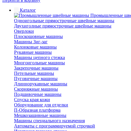
Перейти в корзину
Каталог
Промышленные шв
Одноигольные прямострочные швейные машины
Двухиголные прямострочные швейные машины
Оверлоки
Плоскошовные машины
Машины Зиг-заг
Колонковые машины
Рукавные машины
Машины цепного стежка
Многоигольные машины
Закрепочные машины
Петельные машины
Пуговичные машины
Длиннорукавные машины
Скорняжные машины
Подшивочные машины
Спуска края кожи
Оборудование для отделки
П-Образная платформа
Мешкозашивные машины
Машины специального назначения
Автоматы с программируемой строчкой