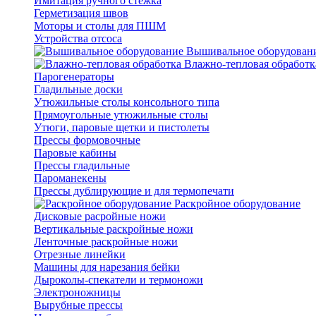
Имитация ручного стежка
Герметизация швов
Моторы и столы для ПШМ
Устройства отсоса
Вышивальное оборудован
Влажно-тепловая обработк
Парогенераторы
Гладильные доски
Утюжильные столы консольного типа
Прямоугольные утюжильные столы
Утюги, паровые щетки и пистолеты
Прессы формовочные
Паровые кабины
Прессы гладильные
Пароманекены
Прессы дублирующие и для термопечати
Раскройное оборудование
Дисковые расройные ножи
Вертикальные раскройные ножи
Ленточные раскройные ножи
Отрезные линейки
Машины для нарезания бейки
Дыроколы-спекатели и термоножи
Электроножницы
Вырубные прессы