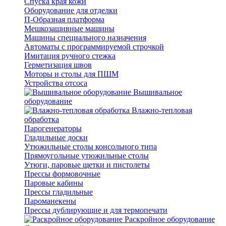
Спуска края кожи
Оборудование для отделки
П-Образная платформа
Мешкозашивные машины
Машины специального назначения
Автоматы с программируемой строчкой
Имитация ручного стежка
Герметизация швов
Моторы и столы для ПШМ
Устройства отсоса
Вышивальное
оборудование
Влажно-тепловая
обработка
Парогенераторы
Гладильные доски
Утюжильные столы консольного типа
Прямоугольные утюжильные столы
Утюги, паровые щетки и пистолеты
Прессы формовочные
Паровые кабины
Прессы гладильные
Пароманекены
Прессы дублирующие и для термопечати
Раскройное оборудование