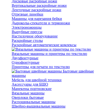
Дисковые расройные ножи
Вертикальные раскройные ножи
Ленточные раскройные ножи
Отрезные линейки
Машины для нарезания бейки
Дыроколы-спекатели и термоножи
Электроножницы
Вырубные прессы
Настилочное оборудование
Раскройные столы
Раскройные автоматические комлексы
Вязальные машины и принтеры по текстилю
Двухфонтурные
Однофонтурные
Принтеры для печати по текстилю
Бытовые швейные
машины
Мебель для швейной техники
Аксессуары для БШО
Манекены портновские
Вязальные машины
Оверлоки бытовые
Распошивальные машины
Швейно-вышивальные машины