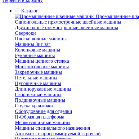
Перейти в корзину
Каталог
Промышленные шв
Одноигольные прямострочные швейные машины
Двухиголные прямострочные швейные машины
Оверлоки
Плоскошовные машины
Машины Зиг-заг
Колонковые машины
Рукавные машины
Машины цепного стежка
Многоигольные машины
Закрепочные машины
Петельные машины
Пуговичные машины
Длиннорукавные машины
Скорняжные машины
Подшивочные машины
Спуска края кожи
Оборудование для отделки
П-Образная платформа
Мешкозашивные машины
Машины специального назначения
Автоматы с программируемой строчкой