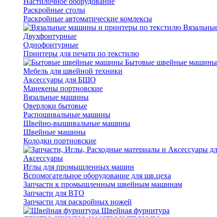
Настилочное оборудование
Раскройные столы
Раскройные автоматические комлексы
Вязальные
Двухфонтурные
Однофонтурные
Принтеры для печати по текстилю
Бытовые швейные машины
Мебель для швейной техники
Аксессуары для БШО
Манекены портновские
Вязальные машины
Оверлоки бытовые
Распошивальные машины
Швейно-вышивальные машины
Швейные машины
Колодки портновские
Аксессуары
Иглы для промышленных машин
Вспомогательное оборудование для шв.цеха
Запчасти к промышленным швейным машинам
Запчасти для ВТО
Запчасти для раскройных ножей
Швейная фурнитура