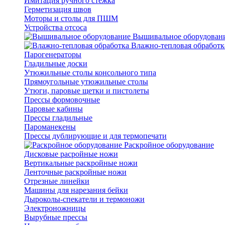
Имитация ручного стежка
Герметизация швов
Моторы и столы для ПШМ
Устройства отсоса
Вышивальное оборудован
Влажно-тепловая обработк
Парогенераторы
Гладильные доски
Утюжильные столы консольного типа
Прямоугольные утюжильные столы
Утюги, паровые щетки и пистолеты
Прессы формовочные
Паровые кабины
Прессы гладильные
Пароманекены
Прессы дублирующие и для термопечати
Раскройное оборудование
Дисковые расройные ножи
Вертикальные раскройные ножи
Ленточные раскройные ножи
Отрезные линейки
Машины для нарезания бейки
Дыроколы-спекатели и термоножи
Электроножницы
Вырубные прессы