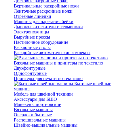
Дисковые расройные ножи
Вертикальные раскройные ножи
Ленточные раскройные ножи
Отрезные линейки
Машины для нарезания бейки
Дыроколы-спекатели и термоножи
Электроножницы
Вырубные прессы
Настилочное оборудование
Раскройные столы
Раскройные автоматические комлексы
Вязальные машины и принтеры по текстилю
Двухфонтурные
Однофонтурные
Принтеры для печати по текстилю
Бытовые швейные
машины
Мебель для швейной техники
Аксессуары для БШО
Манекены портновские
Вязальные машины
Оверлоки бытовые
Распошивальные машины
Швейно-вышивальные машины