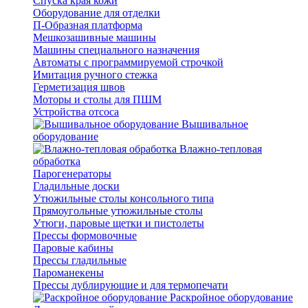
Спуска края кожи
Оборудование для отделки
П-Образная платформа
Мешкозашивные машины
Машины специального назначения
Автоматы с программируемой строчкой
Имитация ручного стежка
Герметизация швов
Моторы и столы для ПШМ
Устройства отсоса
Вышивальное
оборудование
Влажно-тепловая
обработка
Парогенераторы
Гладильные доски
Утюжильные столы консольного типа
Прямоугольные утюжильные столы
Утюги, паровые щетки и пистолеты
Прессы формовочные
Паровые кабины
Прессы гладильные
Пароманекены
Прессы дублирующие и для термопечати
Раскройное оборудование