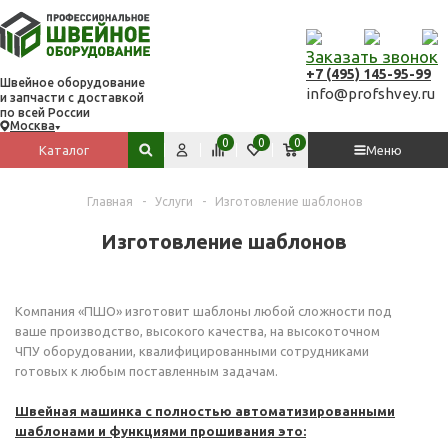
Заказать звонок
+7 (495) 145-95-99
Швейное оборудование
info@profshvey.ru
и запчасти с доставкой
по всей России
Москва
Вход
Сравнить
Избранное
Корзина
0
0
0
Каталог
Меню
Поиск по сайту
Главная
-
Услуги
-
Изготовление шаблонов
Изготовление шаблонов
Компания «ПШО» изготовит шаблоны любой сложности под
ваше производство, высокого качества, на высокоточном
ЧПУ оборудовании, квалифицированными сотрудниками
готовых к любым поставленным задачам.
Швейная машинка с полностью автоматизированными
шаблонами и функциями прошивания это: