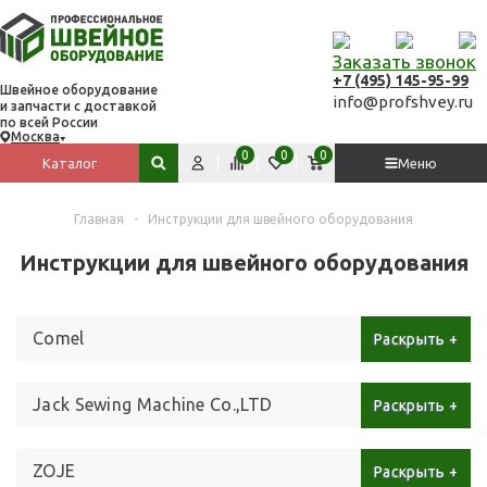
Заказать звонок
+7 (495) 145-95-99
Швейное оборудование
info@profshvey.ru
и запчасти с доставкой
по всей России
Москва
Вход
Сравнить
Избранное
Корзина
0
0
0
Каталог
Меню
Поиск по сайту
Главная
-
Инструкции для швейного оборудования
Инструкции для швейного оборудования
Comel
Jack Sewing Machine Co.,LTD
ZOJE