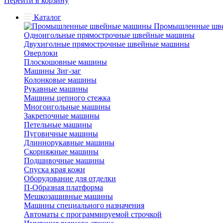
Перейти в корзину
Каталог
Промышленные шв
Одноигольные прямострочные швейные машины
Двухиголные прямострочные швейные машины
Оверлоки
Плоскошовные машины
Машины Зиг-заг
Колонковые машины
Рукавные машины
Машины цепного стежка
Многоигольные машины
Закрепочные машины
Петельные машины
Пуговичные машины
Длиннорукавные машины
Скорняжные машины
Подшивочные машины
Спуска края кожи
Оборудование для отделки
П-Образная платформа
Мешкозашивные машины
Машины специального назначения
Автоматы с программируемой строчкой