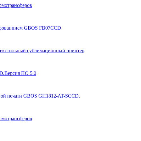
рмотрансферов
онированнием GBOS FB07CCD
екстильный сублимационный принтер
D.Версия ПО 5.0
ровой печати GBOS GH1812-AT-SCCD.
рмотрансферов