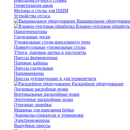
Имитация ручного стежка
Герметизация швов
Моторы и столы для ПШМ
Устройства отсоса
Вышивальное оборудован
Влажно-тепловая обработк
Парогенераторы
Гладильные доски
Утюжильные столы консольного типа
Прямоугольные утюжильные столы
Утюги, паровые щетки и пистолеты
Прессы формовочные
Паровые кабины
Прессы гладильные
Пароманекены
Прессы дублирующие и для термопечати
Раскройное оборудование
Дисковые расройные ножи
Вертикальные раскройные ножи
Ленточные раскройные ножи
Отрезные линейки
Машины для нарезания бейки
Дыроколы-спекатели и термоножи
Электроножницы
Вырубные прессы