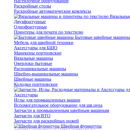
Настилочное оборудование
Раскройные столы
Раскройные автоматические комлексы
Вязальные
Двухфонтурные
Однофонтурные
Принтеры для печати по текстилю
Бытовые швейные машины
Мебель для швейной техники
Аксессуары для БШО
Манекены портновские
Вязальные машины
Оверлоки бытовые
Распошивальные машины
Швейно-вышивальные машины
Швейные машины
Колодки портновские
Аксессуары
Иглы для промышленных машин
Вспомогательное оборудование для шв.цеха
Запчасти к промышленным швейным машинам
Запчасти для ВТО
Запчасти для раскройных ножей
Швейная фурнитура