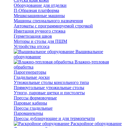
Спуска края кожи
Оборудование для отделки
П-Образная платформа
Мешкозашивные машины
Машины специального назначения
Автоматы с программируемой строчкой
Имитация ручного стежка
Герметизация швов
Моторы и столы для ПШМ
Устройства отсоса
Вышивальное
оборудование
Влажно-тепловая
обработка
Парогенераторы
Гладильные доски
Утюжильные столы консольного типа
Прямоугольные утюжильные столы
Утюги, паровые щетки и пистолеты
Прессы формовочные
Паровые кабины
Прессы гладильные
Пароманекены
Прессы дублирующие и для термопечати
Раскройное оборудование