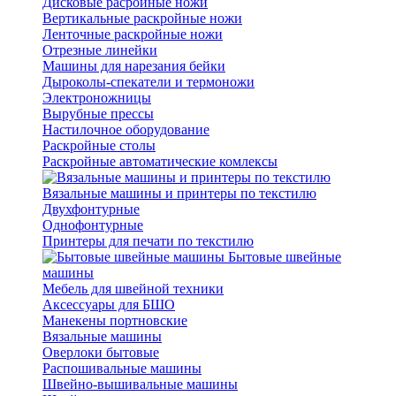
Дисковые расройные ножи
Вертикальные раскройные ножи
Ленточные раскройные ножи
Отрезные линейки
Машины для нарезания бейки
Дыроколы-спекатели и термоножи
Электроножницы
Вырубные прессы
Настилочное оборудование
Раскройные столы
Раскройные автоматические комлексы
Вязальные машины и принтеры по текстилю
Двухфонтурные
Однофонтурные
Принтеры для печати по текстилю
Бытовые швейные
машины
Мебель для швейной техники
Аксессуары для БШО
Манекены портновские
Вязальные машины
Оверлоки бытовые
Распошивальные машины
Швейно-вышивальные машины