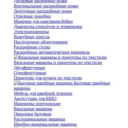
Дисковые расройные ножи
Вертикальные раскройные ножи
Ленточные раскройные ножи
Отрезные линейки
Машины для нарезания бейки
Дыроколы-спекатели и термоножи
Электроножницы
Вырубные прессы
Настилочное оборудование
Раскройные столы
Раскройные автоматические комлексы
Вязальные машины и принтеры по текстилю
Двухфонтурные
Однофонтурные
Принтеры для печати по текстилю
Бытовые швейные
машины
Мебель для швейной техники
Аксессуары для БШО
Манекены портновские
Вязальные машины
Оверлоки бытовые
Распошивальные машины
Швейно-вышивальные машины