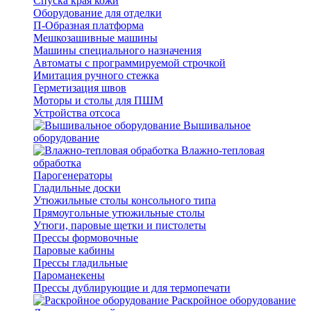
Спуска края кожи
Оборудование для отделки
П-Образная платформа
Мешкозашивные машины
Машины специального назначения
Автоматы с программируемой строчкой
Имитация ручного стежка
Герметизация швов
Моторы и столы для ПШМ
Устройства отсоса
Вышивальное
оборудование
Влажно-тепловая
обработка
Парогенераторы
Гладильные доски
Утюжильные столы консольного типа
Прямоугольные утюжильные столы
Утюги, паровые щетки и пистолеты
Прессы формовочные
Паровые кабины
Прессы гладильные
Пароманекены
Прессы дублирующие и для термопечати
Раскройное оборудование