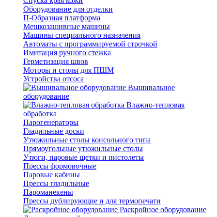
Спуска края кожи
Оборудование для отделки
П-Образная платформа
Мешкозашивные машины
Машины специального назначения
Автоматы с программируемой строчкой
Имитация ручного стежка
Герметизация швов
Моторы и столы для ПШМ
Устройства отсоса
Вышивальное
оборудование
Влажно-тепловая
обработка
Парогенераторы
Гладильные доски
Утюжильные столы консольного типа
Прямоугольные утюжильные столы
Утюги, паровые щетки и пистолеты
Прессы формовочные
Паровые кабины
Прессы гладильные
Пароманекены
Прессы дублирующие и для термопечати
Раскройное оборудование