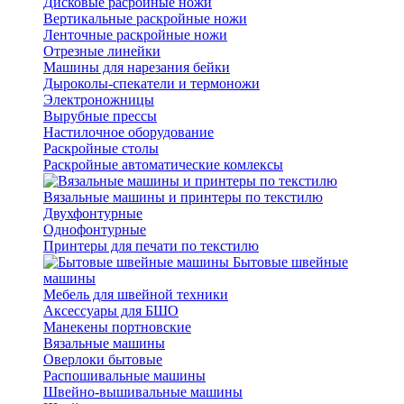
Дисковые расройные ножи
Вертикальные раскройные ножи
Ленточные раскройные ножи
Отрезные линейки
Машины для нарезания бейки
Дыроколы-спекатели и термоножи
Электроножницы
Вырубные прессы
Настилочное оборудование
Раскройные столы
Раскройные автоматические комлексы
Вязальные машины и принтеры по текстилю
Двухфонтурные
Однофонтурные
Принтеры для печати по текстилю
Бытовые швейные
машины
Мебель для швейной техники
Аксессуары для БШО
Манекены портновские
Вязальные машины
Оверлоки бытовые
Распошивальные машины
Швейно-вышивальные машины