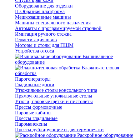
Спуска края кожи
Оборудование для отделки
П-Образная платформа
Мешкозашивные машины
Машины специального назначения
Автоматы с программируемой строчкой
Имитация ручного стежка
Герметизация швов
Моторы и столы для ПШМ
Устройства отсоса
Вышивальное
оборудование
Влажно-тепловая
обработка
Парогенераторы
Гладильные доски
Утюжильные столы консольного типа
Прямоугольные утюжильные столы
Утюги, паровые щетки и пистолеты
Прессы формовочные
Паровые кабины
Прессы гладильные
Пароманекены
Прессы дублирующие и для термопечати
Раскройное оборудование