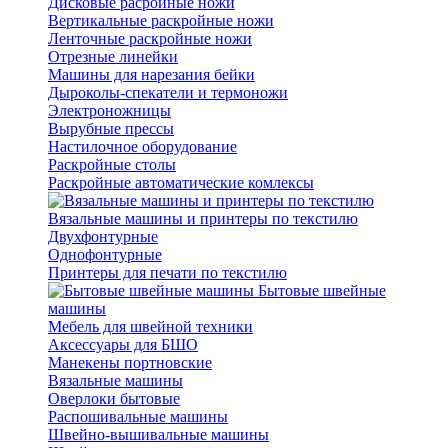
Дисковые расройные ножи
Вертикальные раскройные ножи
Ленточные раскройные ножи
Отрезные линейки
Машины для нарезания бейки
Дыроколы-спекатели и термоножи
Электроножницы
Вырубные прессы
Настилочное оборудование
Раскройные столы
Раскройные автоматические комлексы
Вязальные машины и принтеры по текстилю
Двухфонтурные
Однофонтурные
Принтеры для печати по текстилю
Бытовые швейные
машины
Мебель для швейной техники
Аксессуары для БШО
Манекены портновские
Вязальные машины
Оверлоки бытовые
Распошивальные машины
Швейно-вышивальные машины