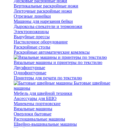
Дисковые расройные ножи
Вертикальные раскройные ножи
Ленточные раскройные ножи
Отрезные линейки
Машины для нарезания бейки
Дыроколы-спекатели и термоножи
Электроножницы
Вырубные прессы
Настилочное оборудование
Раскройные столы
Раскройные автоматические комлексы
Вязальные машины и принтеры по текстилю
Двухфонтурные
Однофонтурные
Принтеры для печати по текстилю
Бытовые швейные
машины
Мебель для швейной техники
Аксессуары для БШО
Манекены портновские
Вязальные машины
Оверлоки бытовые
Распошивальные машины
Швейно-вышивальные машины