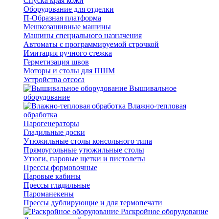
Спуска края кожи
Оборудование для отделки
П-Образная платформа
Мешкозашивные машины
Машины специального назначения
Автоматы с программируемой строчкой
Имитация ручного стежка
Герметизация швов
Моторы и столы для ПШМ
Устройства отсоса
Вышивальное
оборудование
Влажно-тепловая
обработка
Парогенераторы
Гладильные доски
Утюжильные столы консольного типа
Прямоугольные утюжильные столы
Утюги, паровые щетки и пистолеты
Прессы формовочные
Паровые кабины
Прессы гладильные
Пароманекены
Прессы дублирующие и для термопечати
Раскройное оборудование