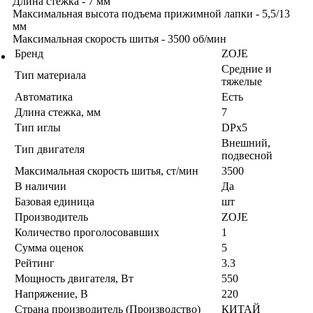
Длина стежка - 7 мм
Максимальная высота подъема прижимной лапки - 5,5/13
мм
Максимальная скорость шитья - 3500 об/мин
Бренд
ZOJE
Средние и
Тип материала
тяжелые
Автоматика
Есть
Длина стежка, мм
7
Тип иглы
DPx5
Внешний,
Тип двигателя
подвесной
Максимальная скорость шитья, ст/мин
3500
В наличии
Да
Базовая единица
шт
Производитель
ZOJE
Количество проголосовавших
1
Сумма оценок
5
Рейтинг
3.3
Мощность двигателя, Вт
550
Напряжение, В
220
Страна производитель (Производство)
КИТАЙ