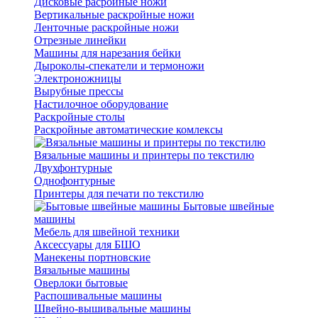
Дисковые расройные ножи
Вертикальные раскройные ножи
Ленточные раскройные ножи
Отрезные линейки
Машины для нарезания бейки
Дыроколы-спекатели и термоножи
Электроножницы
Вырубные прессы
Настилочное оборудование
Раскройные столы
Раскройные автоматические комлексы
Вязальные машины и принтеры по текстилю
Двухфонтурные
Однофонтурные
Принтеры для печати по текстилю
Бытовые швейные
машины
Мебель для швейной техники
Аксессуары для БШО
Манекены портновские
Вязальные машины
Оверлоки бытовые
Распошивальные машины
Швейно-вышивальные машины