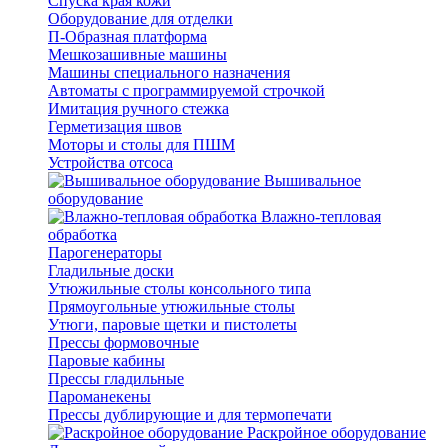
Спуска края кожи
Оборудование для отделки
П-Образная платформа
Мешкозашивные машины
Машины специального назначения
Автоматы с программируемой строчкой
Имитация ручного стежка
Герметизация швов
Моторы и столы для ПШМ
Устройства отсоса
Вышивальное
оборудование
Влажно-тепловая
обработка
Парогенераторы
Гладильные доски
Утюжильные столы консольного типа
Прямоугольные утюжильные столы
Утюги, паровые щетки и пистолеты
Прессы формовочные
Паровые кабины
Прессы гладильные
Пароманекены
Прессы дублирующие и для термопечати
Раскройное оборудование