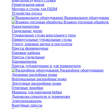
Имитация ручного стежка
Герметизация швов
Моторы и столы для ПШМ
Устройства отсоса
Вышивальное оборудован
Влажно-тепловая обработк
Парогенераторы
Гладильные доски
Утюжильные столы консольного типа
Прямоугольные утюжильные столы
Утюги, паровые щетки и пистолеты
Прессы формовочные
Паровые кабины
Прессы гладильные
Пароманекены
Прессы дублирующие и для термопечати
Раскройное оборудование
Дисковые расройные ножи
Вертикальные раскройные ножи
Ленточные раскройные ножи
Отрезные линейки
Машины для нарезания бейки
Дыроколы-спекатели и термоножи
Электроножницы
Вырубные прессы