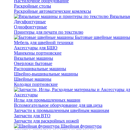
Настилочное оборудование
Раскройные столы
Раскройные автоматические комлексы
Вязальные
Двухфонтурные
Однофонтурные
Принтеры для печати по текстилю
Бытовые швейные машины
Мебель для швейной техники
Аксессуары для БШО
Манекены портновские
Вязальные машины
Оверлоки бытовые
Распошивальные машины
Швейно-вышивальные машины
Швейные машины
Колодки портновские
Аксессуары
Иглы для промышленных машин
Вспомогательное оборудование для шв.цеха
Запчасти к промышленным швейным машинам
Запчасти для ВТО
Запчасти для раскройных ножей
Швейная фурнитура