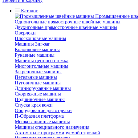
Перейти в корзину
Каталог
Промышленные шв
Одноигольные прямострочные швейные машины
Двухиголные прямострочные швейные машины
Оверлоки
Плоскошовные машины
Машины Зиг-заг
Колонковые машины
Рукавные машины
Машины цепного стежка
Многоигольные машины
Закрепочные машины
Петельные машины
Пуговичные машины
Длиннорукавные машины
Скорняжные машины
Подшивочные машины
Спуска края кожи
Оборудование для отделки
П-Образная платформа
Мешкозашивные машины
Машины специального назначения
Автоматы с программируемой строчкой