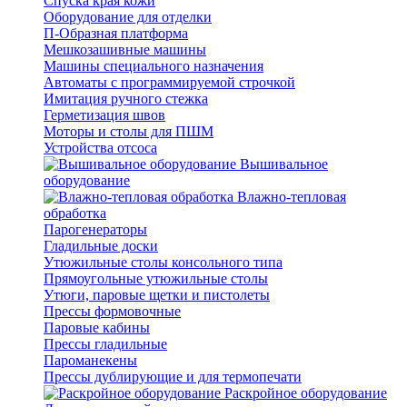
Спуска края кожи
Оборудование для отделки
П-Образная платформа
Мешкозашивные машины
Машины специального назначения
Автоматы с программируемой строчкой
Имитация ручного стежка
Герметизация швов
Моторы и столы для ПШМ
Устройства отсоса
Вышивальное
оборудование
Влажно-тепловая
обработка
Парогенераторы
Гладильные доски
Утюжильные столы консольного типа
Прямоугольные утюжильные столы
Утюги, паровые щетки и пистолеты
Прессы формовочные
Паровые кабины
Прессы гладильные
Пароманекены
Прессы дублирующие и для термопечати
Раскройное оборудование