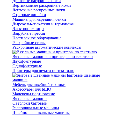
Дисковые расройные ножи
Вертикальные раскройные ножи
Ленточные раскройные ножи
Отрезные линейки
Машины для нарезания бейки
Дыроколы-спекатели и термоножи
Электроножницы
Вырубные прессы
Настилочное оборудование
Раскройные столы
Раскройные автоматические комлексы
Вязальные машины и принтеры по текстилю
Двухфонтурные
Однофонтурные
Принтеры для печати по текстилю
Бытовые швейные
машины
Мебель для швейной техники
Аксессуары для БШО
Манекены портновские
Вязальные машины
Оверлоки бытовые
Распошивальные машины
Швейно-вышивальные машины