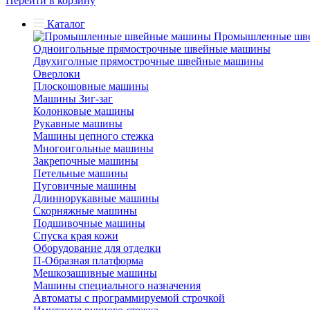
Перейти в корзину
Каталог
Промышленные шв
Одноигольные прямострочные швейные машины
Двухиголные прямострочные швейные машины
Оверлоки
Плоскошовные машины
Машины Зиг-заг
Колонковые машины
Рукавные машины
Машины цепного стежка
Многоигольные машины
Закрепочные машины
Петельные машины
Пуговичные машины
Длиннорукавные машины
Скорняжные машины
Подшивочные машины
Спуска края кожи
Оборудование для отделки
П-Образная платформа
Мешкозашивные машины
Машины специального назначения
Автоматы с программируемой строчкой