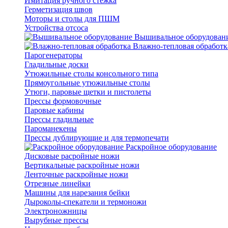
Имитация ручного стежка
Герметизация швов
Моторы и столы для ПШМ
Устройства отсоса
Вышивальное оборудован
Влажно-тепловая обработк
Парогенераторы
Гладильные доски
Утюжильные столы консольного типа
Прямоугольные утюжильные столы
Утюги, паровые щетки и пистолеты
Прессы формовочные
Паровые кабины
Прессы гладильные
Пароманекены
Прессы дублирующие и для термопечати
Раскройное оборудование
Дисковые расройные ножи
Вертикальные раскройные ножи
Ленточные раскройные ножи
Отрезные линейки
Машины для нарезания бейки
Дыроколы-спекатели и термоножи
Электроножницы
Вырубные прессы