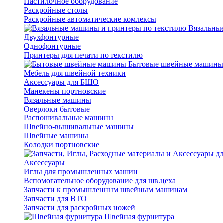
Настилочное оборудование
Раскройные столы
Раскройные автоматические комлексы
Вязальные
Двухфонтурные
Однофонтурные
Принтеры для печати по текстилю
Бытовые швейные машины
Мебель для швейной техники
Аксессуары для БШО
Манекены портновские
Вязальные машины
Оверлоки бытовые
Распошивальные машины
Швейно-вышивальные машины
Швейные машины
Колодки портновские
Аксессуары
Иглы для промышленных машин
Вспомогательное оборудование для шв.цеха
Запчасти к промышленным швейным машинам
Запчасти для ВТО
Запчасти для раскройных ножей
Швейная фурнитура