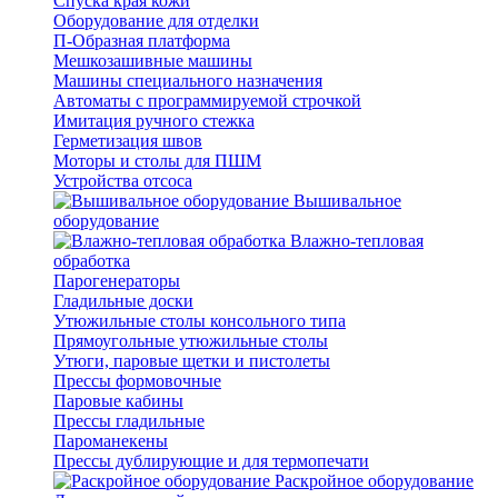
Спуска края кожи
Оборудование для отделки
П-Образная платформа
Мешкозашивные машины
Машины специального назначения
Автоматы с программируемой строчкой
Имитация ручного стежка
Герметизация швов
Моторы и столы для ПШМ
Устройства отсоса
Вышивальное
оборудование
Влажно-тепловая
обработка
Парогенераторы
Гладильные доски
Утюжильные столы консольного типа
Прямоугольные утюжильные столы
Утюги, паровые щетки и пистолеты
Прессы формовочные
Паровые кабины
Прессы гладильные
Пароманекены
Прессы дублирующие и для термопечати
Раскройное оборудование