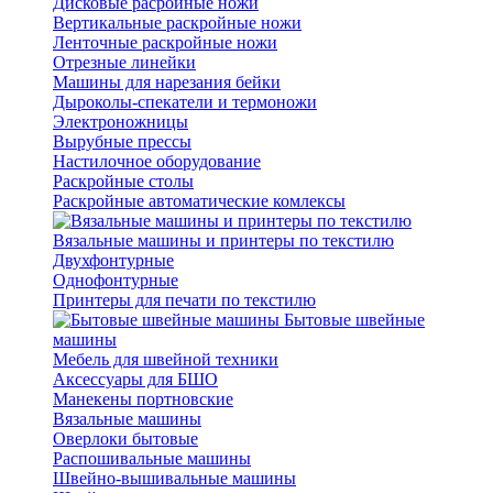
Дисковые расройные ножи
Вертикальные раскройные ножи
Ленточные раскройные ножи
Отрезные линейки
Машины для нарезания бейки
Дыроколы-спекатели и термоножи
Электроножницы
Вырубные прессы
Настилочное оборудование
Раскройные столы
Раскройные автоматические комлексы
Вязальные машины и принтеры по текстилю
Двухфонтурные
Однофонтурные
Принтеры для печати по текстилю
Бытовые швейные
машины
Мебель для швейной техники
Аксессуары для БШО
Манекены портновские
Вязальные машины
Оверлоки бытовые
Распошивальные машины
Швейно-вышивальные машины