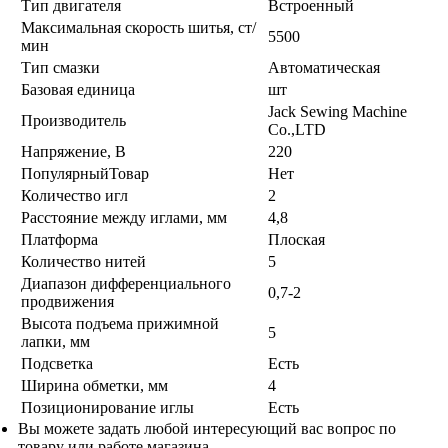
Тип двигателя
Встроенный
Максимальная скорость шитья, ст/
5500
мин
Тип смазки
Автоматическая
Базовая единица
шт
Jack Sewing Machine
Производитель
Co.,LTD
Напряжение, В
220
ПопулярныйТовар
Нет
Количество игл
2
Расстояние между иглами, мм
4,8
Платформа
Плоская
Количество нитей
5
Диапазон дифференциального
0,7-2
продвижения
Высота подъема прижимной
5
лапки, мм
Подсветка
Есть
Ширина обметки, мм
4
Позиционирование иглы
Есть
Вы можете задать любой интересующий вас вопрос по
товару или работе магазина.