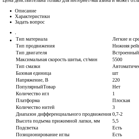
Цена действительна только для интернет-магазина и может отл
Описание
Характеристики
Задать вопрос
.
Тип материала
Легкие и ср
Тип продвижения
Нижняя рей
Тип двигателя
Встроенный
Максимальная скорость шитья, ст/мин
5500
Тип смазки
Автоматиче
Базовая единица
шт
Напряжение, В
220
ПопулярныйТовар
Нет
Количество игл
1
Платформа
Плоская
Количество нитей
3
Диапазон дифференциального продвижения
0,7-2
Высота подъема прижимной лапки, мм
5,5
Подсветка
Есть
Позиционирование иглы
Есть