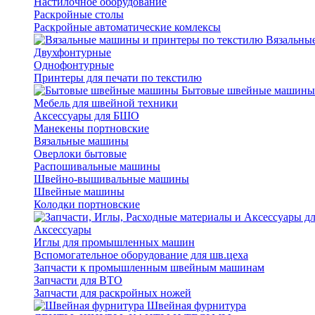
Настилочное оборудование
Раскройные столы
Раскройные автоматические комлексы
Вязальные
Двухфонтурные
Однофонтурные
Принтеры для печати по текстилю
Бытовые швейные машины
Мебель для швейной техники
Аксессуары для БШО
Манекены портновские
Вязальные машины
Оверлоки бытовые
Распошивальные машины
Швейно-вышивальные машины
Швейные машины
Колодки портновские
Аксессуары
Иглы для промышленных машин
Вспомогательное оборудование для шв.цеха
Запчасти к промышленным швейным машинам
Запчасти для ВТО
Запчасти для раскройных ножей
Швейная фурнитура