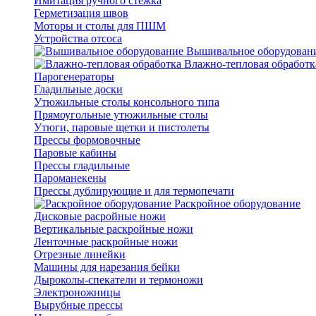
Имитация ручного стежка
Герметизация швов
Моторы и столы для ПШМ
Устройства отсоса
Вышивальное оборудован
Влажно-тепловая обработк
Парогенераторы
Гладильные доски
Утюжильные столы консольного типа
Прямоугольные утюжильные столы
Утюги, паровые щетки и пистолеты
Прессы формовочные
Паровые кабины
Прессы гладильные
Пароманекены
Прессы дублирующие и для термопечати
Раскройное оборудование
Дисковые расройные ножи
Вертикальные раскройные ножи
Ленточные раскройные ножи
Отрезные линейки
Машины для нарезания бейки
Дыроколы-спекатели и термоножи
Электроножницы
Вырубные прессы