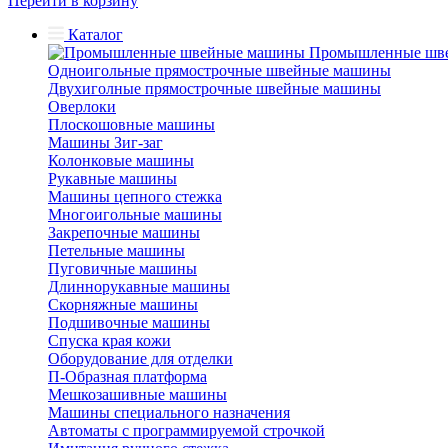
Перейти в корзину
Каталог
Промышленные шв
Одноигольные прямострочные швейные машины
Двухиголные прямострочные швейные машины
Оверлоки
Плоскошовные машины
Машины Зиг-заг
Колонковые машины
Рукавные машины
Машины цепного стежка
Многоигольные машины
Закрепочные машины
Петельные машины
Пуговичные машины
Длиннорукавные машины
Скорняжные машины
Подшивочные машины
Спуска края кожи
Оборудование для отделки
П-Образная платформа
Мешкозашивные машины
Машины специального назначения
Автоматы с программируемой строчкой