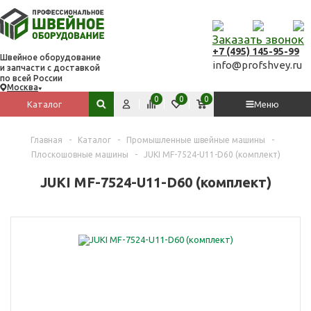
Заказать звонок
+7 (495) 145-95-99
Швейное оборудование
info@profshvey.ru
и запчасти с доставкой
по всей России
Москва
Вход
Сравнить
Избранное
Корзина
0
0
0
Каталог
Меню
Поиск по сайту
Главная
-
Каталог
-
Промышленные швейные машины
-
Плоскошовные машины
-
JUKI MF-7524-U11-D60 (комплект)
JUKI MF-7524-U11-D60 (комплект)