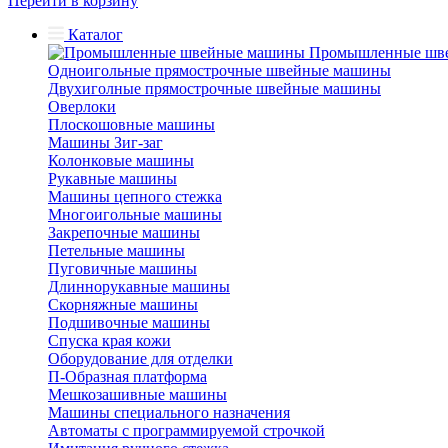
Перейти в корзину
Каталог
Промышленные шв
Одноигольные прямострочные швейные машины
Двухиголные прямострочные швейные машины
Оверлоки
Плоскошовные машины
Машины Зиг-заг
Колонковые машины
Рукавные машины
Машины цепного стежка
Многоигольные машины
Закрепочные машины
Петельные машины
Пуговичные машины
Длиннорукавные машины
Скорняжные машины
Подшивочные машины
Спуска края кожи
Оборудование для отделки
П-Образная платформа
Мешкозашивные машины
Машины специального назначения
Автоматы с программируемой строчкой