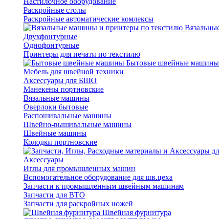
Настилочное оборудование
Раскройные столы
Раскройные автоматические комлексы
Вязальные
Двухфонтурные
Однофонтурные
Принтеры для печати по текстилю
Бытовые швейные машины
Мебель для швейной техники
Аксессуары для БШО
Манекены портновские
Вязальные машины
Оверлоки бытовые
Распошивальные машины
Швейно-вышивальные машины
Швейные машины
Колодки портновские
Аксессуары
Иглы для промышленных машин
Вспомогательное оборудование для шв.цеха
Запчасти к промышленным швейным машинам
Запчасти для ВТО
Запчасти для раскройных ножей
Швейная фурнитура