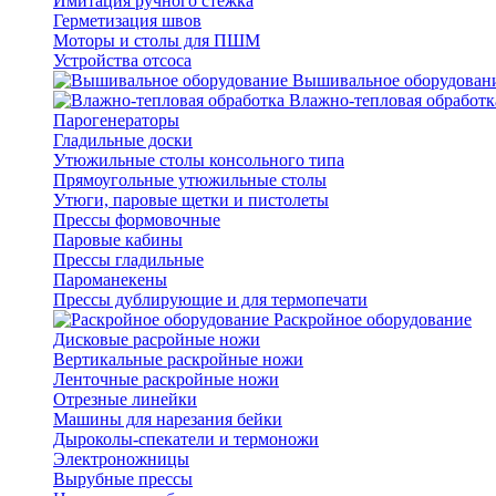
Имитация ручного стежка
Герметизация швов
Моторы и столы для ПШМ
Устройства отсоса
Вышивальное оборудован
Влажно-тепловая обработк
Парогенераторы
Гладильные доски
Утюжильные столы консольного типа
Прямоугольные утюжильные столы
Утюги, паровые щетки и пистолеты
Прессы формовочные
Паровые кабины
Прессы гладильные
Пароманекены
Прессы дублирующие и для термопечати
Раскройное оборудование
Дисковые расройные ножи
Вертикальные раскройные ножи
Ленточные раскройные ножи
Отрезные линейки
Машины для нарезания бейки
Дыроколы-спекатели и термоножи
Электроножницы
Вырубные прессы