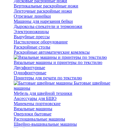
Дисковые расройные ножи
Вертикальные раскройные ножи
Ленточные раскройные ножи
Отрезные линейки
Машины для нарезания бейки
Дыроколы-спекатели и термоножи
Электроножницы
Вырубные прессы
Настилочное оборудование
Раскройные столы
Раскройные автоматические комлексы
Вязальные машины и принтеры по текстилю
Двухфонтурные
Однофонтурные
Принтеры для печати по текстилю
Бытовые швейные
машины
Мебель для швейной техники
Аксессуары для БШО
Манекены портновские
Вязальные машины
Оверлоки бытовые
Распошивальные машины
Швейно-вышивальные машины