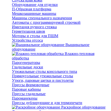
Спуска края кожи
Оборудование для отделки
П-Образная платформа
Мешкозашивные машины
Машины специального назначения
Автоматы с программируемой строчкой
Имитация ручного стежка
Герметизация швов
Моторы и столы для ПШМ
Устройства отсоса
Вышивальное
оборудование
Влажно-тепловая
обработка
Парогенераторы
Гладильные доски
Утюжильные столы консольного типа
Прямоугольные утюжильные столы
Утюги, паровые щетки и пистолеты
Прессы формовочные
Паровые кабины
Прессы гладильные
Пароманекены
Прессы дублирующие и для термопечати
Раскройное оборудование