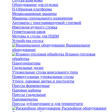
Спуска края кожи
Оборудование для отделки
П-Образная платформа
Мешкозашивные машины
Машины специального назначения
Автоматы с программируемой строчкой
Имитация ручного стежка
Герметизация швов
Моторы и столы для ПШМ
Устройства отсоса
Вышивальное
оборудование
Влажно-тепловая
обработка
Парогенераторы
Гладильные доски
Утюжильные столы консольного типа
Прямоугольные утюжильные столы
Утюги, паровые щетки и пистолеты
Прессы формовочные
Паровые кабины
Прессы гладильные
Пароманекены
Прессы дублирующие и для термопечати
Раскройное оборудование