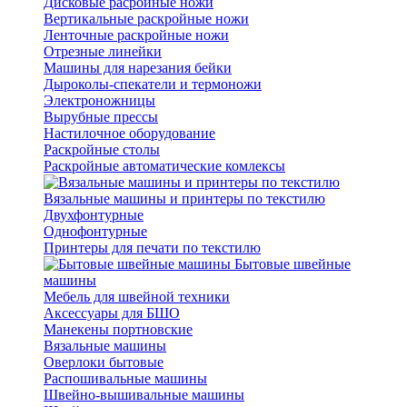
Дисковые расройные ножи
Вертикальные раскройные ножи
Ленточные раскройные ножи
Отрезные линейки
Машины для нарезания бейки
Дыроколы-спекатели и термоножи
Электроножницы
Вырубные прессы
Настилочное оборудование
Раскройные столы
Раскройные автоматические комлексы
Вязальные машины и принтеры по текстилю
Двухфонтурные
Однофонтурные
Принтеры для печати по текстилю
Бытовые швейные
машины
Мебель для швейной техники
Аксессуары для БШО
Манекены портновские
Вязальные машины
Оверлоки бытовые
Распошивальные машины
Швейно-вышивальные машины