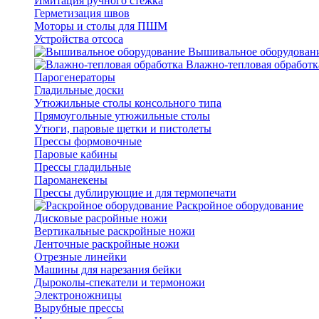
Имитация ручного стежка
Герметизация швов
Моторы и столы для ПШМ
Устройства отсоса
Вышивальное оборудован
Влажно-тепловая обработк
Парогенераторы
Гладильные доски
Утюжильные столы консольного типа
Прямоугольные утюжильные столы
Утюги, паровые щетки и пистолеты
Прессы формовочные
Паровые кабины
Прессы гладильные
Пароманекены
Прессы дублирующие и для термопечати
Раскройное оборудование
Дисковые расройные ножи
Вертикальные раскройные ножи
Ленточные раскройные ножи
Отрезные линейки
Машины для нарезания бейки
Дыроколы-спекатели и термоножи
Электроножницы
Вырубные прессы