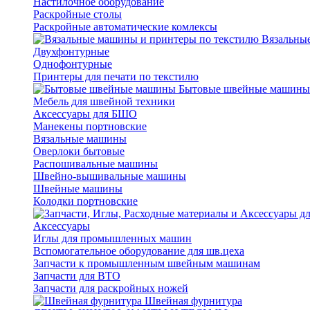
Настилочное оборудование
Раскройные столы
Раскройные автоматические комлексы
Вязальные
Двухфонтурные
Однофонтурные
Принтеры для печати по текстилю
Бытовые швейные машины
Мебель для швейной техники
Аксессуары для БШО
Манекены портновские
Вязальные машины
Оверлоки бытовые
Распошивальные машины
Швейно-вышивальные машины
Швейные машины
Колодки портновские
Аксессуары
Иглы для промышленных машин
Вспомогательное оборудование для шв.цеха
Запчасти к промышленным швейным машинам
Запчасти для ВТО
Запчасти для раскройных ножей
Швейная фурнитура