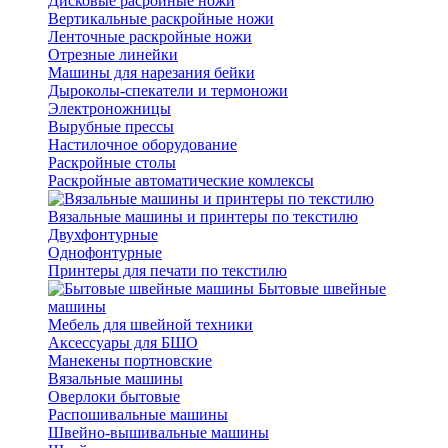
Дисковые расройные ножи
Вертикальные раскройные ножи
Ленточные раскройные ножи
Отрезные линейки
Машины для нарезания бейки
Дыроколы-спекатели и термоножи
Электроножницы
Вырубные прессы
Настилочное оборудование
Раскройные столы
Раскройные автоматические комлексы
Вязальные машины и принтеры по текстилю
Двухфонтурные
Однофонтурные
Принтеры для печати по текстилю
Бытовые швейные
машины
Мебель для швейной техники
Аксессуары для БШО
Манекены портновские
Вязальные машины
Оверлоки бытовые
Распошивальные машины
Швейно-вышивальные машины