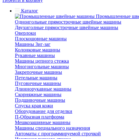
Перейти в корзину
Каталог
Промышленные шв
Одноигольные прямострочные швейные машины
Двухиголные прямострочные швейные машины
Оверлоки
Плоскошовные машины
Машины Зиг-заг
Колонковые машины
Рукавные машины
Машины цепного стежка
Многоигольные машины
Закрепочные машины
Петельные машины
Пуговичные машины
Длиннорукавные машины
Скорняжные машины
Подшивочные машины
Спуска края кожи
Оборудование для отделки
П-Образная платформа
Мешкозашивные машины
Машины специального назначения
Автоматы с программируемой строчкой