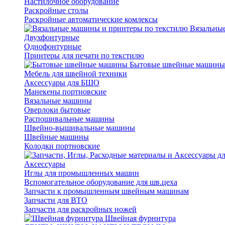
Настилочное оборудование
Раскройные столы
Раскройные автоматические комлексы
Вязальные
Двухфонтурные
Однофонтурные
Принтеры для печати по текстилю
Бытовые швейные машины
Мебель для швейной техники
Аксессуары для БШО
Манекены портновские
Вязальные машины
Оверлоки бытовые
Распошивальные машины
Швейно-вышивальные машины
Швейные машины
Колодки портновские
Аксессуары
Иглы для промышленных машин
Вспомогательное оборудование для шв.цеха
Запчасти к промышленным швейным машинам
Запчасти для ВТО
Запчасти для раскройных ножей
Швейная фурнитура