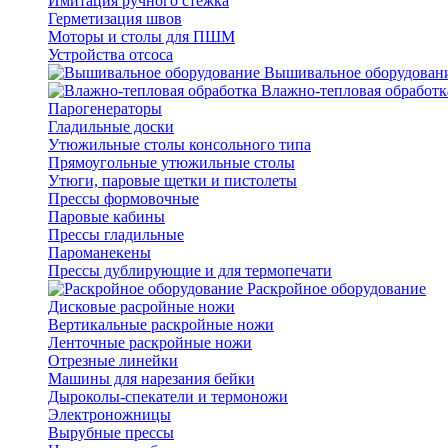
Имитация ручного стежка
Герметизация швов
Моторы и столы для ПШМ
Устройства отсоса
Вышивальное оборудован
Влажно-тепловая обработк
Парогенераторы
Гладильные доски
Утюжильные столы консольного типа
Прямоугольные утюжильные столы
Утюги, паровые щетки и пистолеты
Прессы формовочные
Паровые кабины
Прессы гладильные
Пароманекены
Прессы дублирующие и для термопечати
Раскройное оборудование
Дисковые расройные ножи
Вертикальные раскройные ножи
Ленточные раскройные ножи
Отрезные линейки
Машины для нарезания бейки
Дыроколы-спекатели и термоножи
Электроножницы
Вырубные прессы