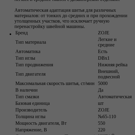
Автоматическая адаптация шитья для различных
материалов: от тонких до средних и при прохождении
утолщенных участков, что исключает ручную
перенастройку швейной машины.
Бренд
ZOJE
Легкие и
Тип материала
средние
Автоматика
Есть
Тип иглы
DBx1
Тип продвижения
Нижняя рейка
Внешний,
Тип двигателя
подвесной
Максимальная скорость шитья, ст/мин
5000
В наличии
Да
Тип смазки
Автоматическая
Базовая единица
шт
Производитель
ZOJE
Толщина иглы
№65-110
Мощность двигателя, Вт
550
Напряжение, В
220