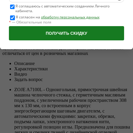
В корзину
Я соглашаюсь с автоматическим созданием Личного
Добавить стол:
кабинета.
Я согласен на
обработку персональных данных
Купить в 1 клик
*
— Обязательные поля
Рассрочка/Лизинг
ZOJE A7100L Промышленная швейная машина (голова)
ПОЛУЧИТЬ СКИДКУ
Поделиться
Цена действительна только для интернет-магазина и может
отличаться от цен в розничных магазинах
Описание
Характеристики
Видео
Задать вопрос
ZOJE A7100L - Одноигольная, прямострочная швейная
машина челночного стежка, с герметичным масляным
поддоном, c увеличенным рабочим пространством 308
мм х 130 мм, со встроенным в корпус
энергосберегающим шаговым двигателем, с
автоматическими функциями: закрепки, обрезки,
подъема лапки, электронного натяжения нити,
регулировкой позиции иглы. Предназначена для пошива
легких и средних тканей с дизайнерской отделкой.