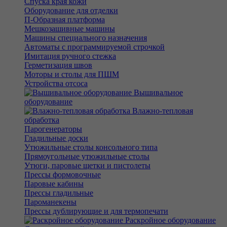
Спуска края кожи
Оборудование для отделки
П-Образная платформа
Мешкозашивные машины
Машины специального назначения
Автоматы с программируемой строчкой
Имитация ручного стежка
Герметизация швов
Моторы и столы для ПШМ
Устройства отсоса
Вышивальное
оборудование
Влажно-тепловая
обработка
Парогенераторы
Гладильные доски
Утюжильные столы консольного типа
Прямоугольные утюжильные столы
Утюги, паровые щетки и пистолеты
Прессы формовочные
Паровые кабины
Прессы гладильные
Пароманекены
Прессы дублирующие и для термопечати
Раскройное оборудование