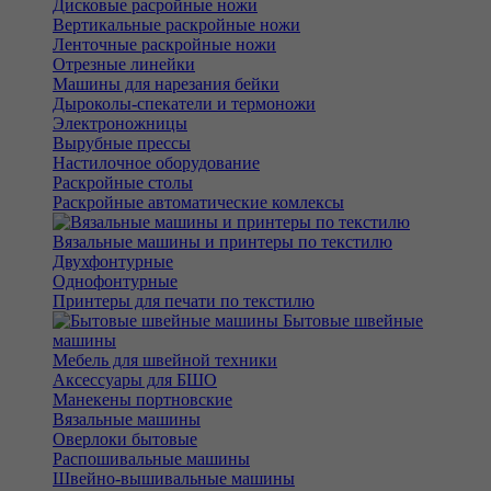
Дисковые расройные ножи
Вертикальные раскройные ножи
Ленточные раскройные ножи
Отрезные линейки
Машины для нарезания бейки
Дыроколы-спекатели и термоножи
Электроножницы
Вырубные прессы
Настилочное оборудование
Раскройные столы
Раскройные автоматические комлексы
Вязальные машины и принтеры по текстилю
Двухфонтурные
Однофонтурные
Принтеры для печати по текстилю
Бытовые швейные
машины
Мебель для швейной техники
Аксессуары для БШО
Манекены портновские
Вязальные машины
Оверлоки бытовые
Распошивальные машины
Швейно-вышивальные машины