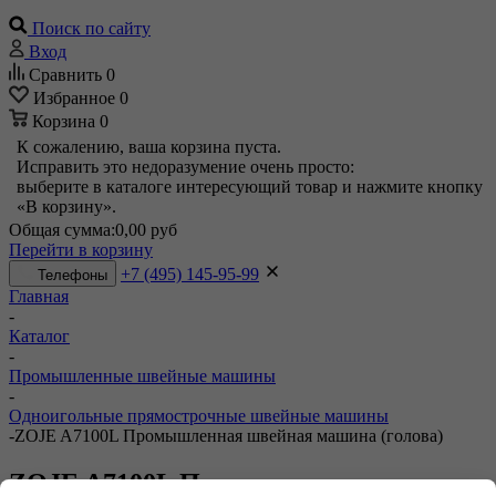
Поиск по сайту
Вход
Сравнить
0
Избранное
0
Корзина
0
К сожалению, ваша корзина пуста.
Исправить это недоразумение очень просто:
выберите в каталоге интересующий товар и нажмите кнопку
«В корзину».
Общая сумма:
0,00 руб
Перейти в корзину
+7 (495) 145-95-99
Телефоны
Главная
-
Каталог
-
Промышленные швейные машины
-
Одноигольные прямострочные швейные машины
-
ZOJE A7100L Промышленная швейная машина (голова)
ZOJE A7100L Промышленная