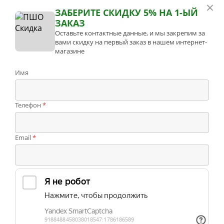
×
швейная машина (голова)
ЗАБЕРИТЕ СКИДКУ 5% НА 1-ЫЙ
ЗАКАЗ
Оставьте контактные данные, и мы закрепим за
вами скидку на первый заказ в нашем интернет-
магазине
Имя
Телефон
*
Отложить
Отложено
Email
*
Сравнить
В сравнении
Артикул
A7100L
46 095,00 руб
последняя цена продажи
* Актуальную стоимость уточняйте у менеджера
Много
Нашли дешевле?
-
+